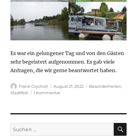
Es war ein gelungener Tag und von den Gästen
sehr begeistert aufgenommen. Es gab viele
Anfragen, die wir gerne beantwortet haben.
Autor
Veröffentlicht
Kategorien
Frank Czycholl
August 21, 2022
Besonderheiten
,
am
zu
Stadtfest
1 Kommentar
Stadtfest
Aken
2022
SU
Suche
nach: