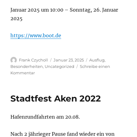
Januar 2025 um 10:00 – Sonntag, 26. Januar
2025
https://www.boot.de
Autor
Veröffentlicht
Kategorien
Frank Czycholl
Januar 23, 2025
Ausflug
,
am
Besonderheiten
,
Uncategorized
Schreibe einen
zu
Kommentar
Boot
Düsseldorf
2025
Stadtfest Aken 2022
Hafenrundfahrten am 20.08.
Nach 2 jährieger Pause fand wieder ein von