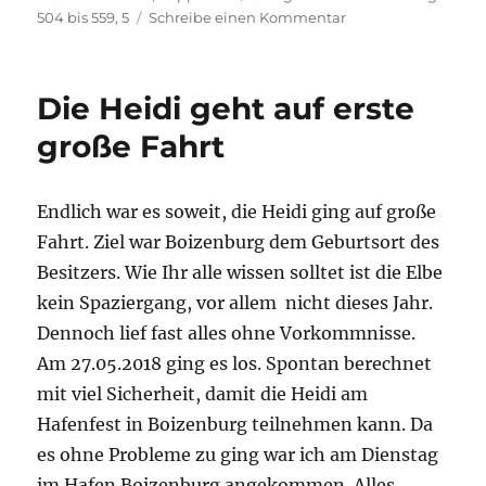
zu
504 bis 559
,
5
Schreibe einen Kommentar
3.
Tag
Dömitz
Die Heidi geht auf erste
Boizenburg
504
große Fahrt
bis
559,5
Endlich war es soweit, die Heidi ging auf große
Fahrt. Ziel war Boizenburg dem Geburtsort des
Besitzers. Wie Ihr alle wissen solltet ist die Elbe
kein Spaziergang, vor allem nicht dieses Jahr.
Dennoch lief fast alles ohne Vorkommnisse.
Am 27.05.2018 ging es los. Spontan berechnet
mit viel Sicherheit, damit die Heidi am
Hafenfest in Boizenburg teilnehmen kann. Da
es ohne Probleme zu ging war ich am Dienstag
im Hafen Boizenburg angekommen. Alles