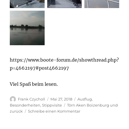
https://www.boote-forum.de/showthread.php?
p=4662197#post4662197
Viel Spaß beim lesen.
Autor
Veröffentlicht
Kategorien
Frank Czycholl
Mai 27, 2018
Ausflug
,
am
Schlagwörter
Besonderheiten
,
Stippvisite
Törn Aken Boizenburg und
zu
zurück
Schreibe einen Kommentar
Die
Heidi