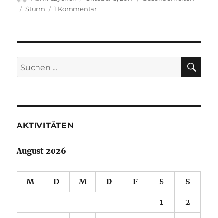
am
Schlagwörter
zu
Sturm
1 Kommentar
Der
Sturm
Xavier
SU
Suche
nach:
AKTIVITÄTEN
August 2026
M
D
M
D
F
S
S
1
2