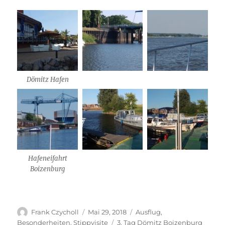
Dömitz Hafen
Hafeneifahrt
Boizenburg
Autor
Veröffentlicht
Kategorien
Frank Czycholl
Mai 29, 2018
Ausflug
,
am
Schlagwörter
Besonderheiten
,
Stippvisite
3. Tag Dömitz Boizenburg