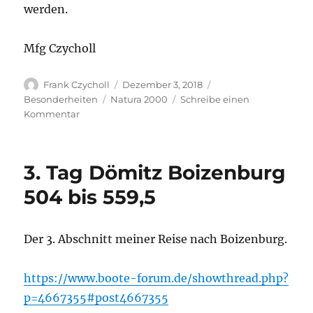
werden.
Mfg Czycholl
Autor
Veröffentlicht
Kategorien
Frank Czycholl
Dezember 3, 2018
am
Schlagwörter
Besonderheiten
Natura 2000
Schreibe einen
zu
Kommentar
Neues
Naturschutzgebiet
Nach
3. Tag Dömitz Boizenburg
Bürgerkritik
–
504 bis 559,5
Landesverwaltungsamt
macht
Zugeständnisse
Der 3. Abschnitt meiner Reise nach Boizenburg.
https://www.boote-forum.de/showthread.php?
p=4667355#post4667355