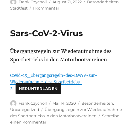
Autor
Veröffentlicht
Kategorien
Frank Czycholl
August 21, 2022
Besonderheiten
,
am
zu
Stadtfest
1 Kommentar
Stadtfest
Aken
2022
Sars-CoV-2-Virus
Übergangsregeln zur Wiederaufnahme des
Sportbetriebs in den Motorbootvereinen
Covid-19_Übergangsregeln-des-DMYV-zur-
Wiederaufnahme-des-Sportbetriebs-
2
HERUNTERLADEN
Autor
Veröffentlicht
Kategorien
Frank Czycholl
Mai 14, 2020
Besonderheiten
,
am
Schlagwörter
Uncategorized
Übergangsregeln zur Wiederaufnahme
des Sportbetriebs in den Motorbootvereinen
Schreibe
zu
einen Kommentar
Sars-