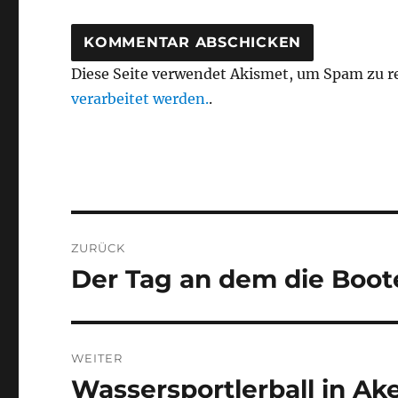
Diese Seite verwendet Akismet, um Spam zu r
verarbeitet werden.
.
Beitragsnavigation
ZURÜCK
Der Tag an dem die Boo
Vorheriger
Beitrag:
WEITER
Wassersportlerball in Ak
Nächster