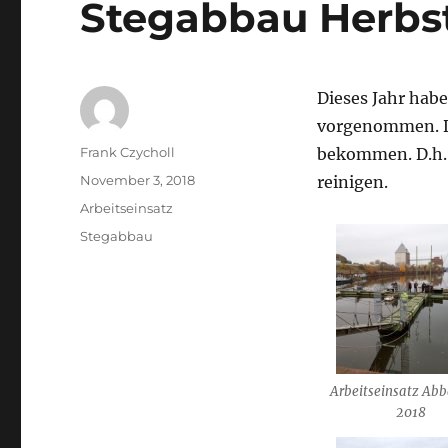
Stegabbau Herbs
Dieses Jahr hab
vorgenommen. De
Autor
Frank Czycholl
bekommen. D.h.
Veröffentlicht
November 3, 2018
reinigen.
am
Kategorien
Arbeitseinsatz
Schlagwörter
Stegabbau
Arbeitseinsatz Abb
2018