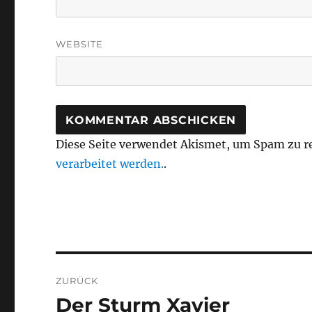
WEBSITE
Diese Seite verwendet Akismet, um Spam zu r
verarbeitet werden.
.
Beitragsnavigation
ZURÜCK
Der Sturm Xavier
Vorheriger