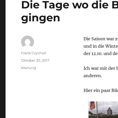
Die Tage wo die 
gingen
Die Saison war 
und in die Winte
Autor
Frank Czycholl
der 12.10. und de
Veröffentlicht
Oktober 20, 2017
am
Kategorien
Kranung
Ich war mit der 
anderen.
Hier ein paar Bil