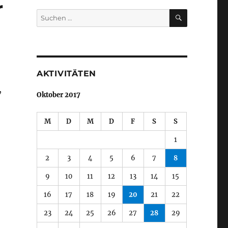
r
SUCHEN
Suche
nach:
AKTIVITÄTEN
,
Oktober 2017
M
D
M
D
F
S
S
1
2
3
4
5
6
7
8
9
10
11
12
13
14
15
16
17
18
19
20
21
22
23
24
25
26
27
28
29