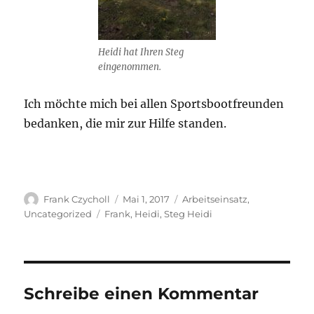
Heidi hat Ihren Steg
eingenommen.
Ich möchte mich bei allen Sportsbootfreunden
bedanken, die mir zur Hilfe standen.
Autor
Veröffentlicht
Kategorien
Frank Czycholl
Mai 1, 2017
Arbeitseinsatz
,
am
Schlagwörter
Uncategorized
Frank
,
Heidi
,
Steg Heidi
Schreibe einen Kommentar