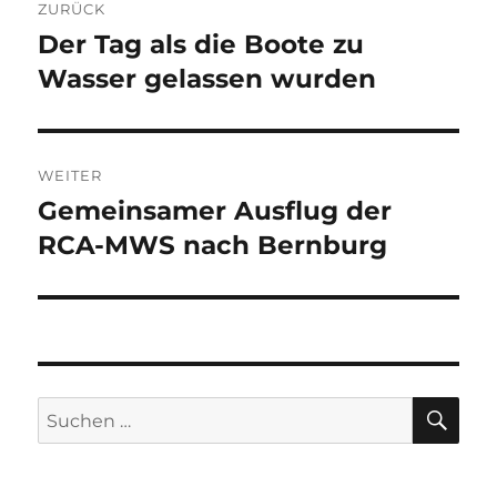
ZURÜCK
Der Tag als die Boote zu
Vorheriger
Beitrag:
Wasser gelassen wurden
WEITER
Gemeinsamer Ausflug der
Nächster
Beitrag:
RCA-MWS nach Bernburg
SU
Suche
nach: