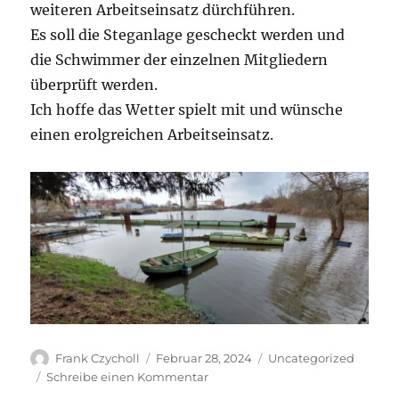
weiteren Arbeitseinsatz dürchführen.
Es soll die Steganlage gescheckt werden und
die Schwimmer der einzelnen Mitgliedern
überprüft werden.
Ich hoffe das Wetter spielt mit und wünsche
einen erolgreichen Arbeitseinsatz.
Autor
Veröffentlicht
Kategorien
Frank Czycholl
Februar 28, 2024
Uncategorized
am
zu
Schreibe einen Kommentar
Arbeitseinsatz