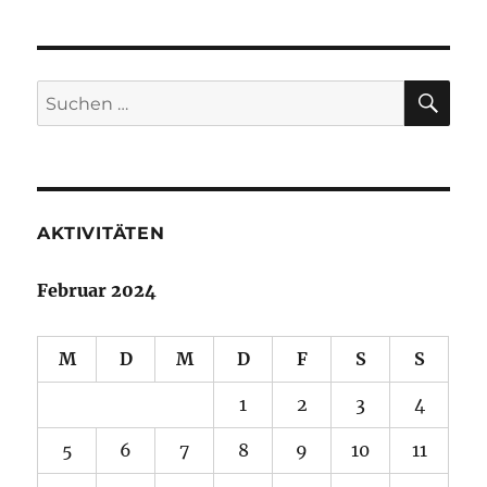
am
02/03.03.2024
SU
Suche
nach:
AKTIVITÄTEN
Februar 2024
M
D
M
D
F
S
S
1
2
3
4
5
6
7
8
9
10
11